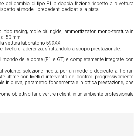
one del cambio di tipo F1 a doppia frizione rispetto alla vettura
rispetto ai modelli precedenti dedicati alla pista.
 tipo racing, molle più rigide, ammortizzatori mono-taratura in
a di 50 mm.
lla vettura laboratorio 599XX.
 del livello di aderenza, sfruttandolo a scopo prestazionale.
a nel mondo delle corse (F1 e GT) e completamente integrate con
sul volante, soluzione inedita per un modello dedicato al Ferrari
ste ultime con livelli di intervento dei controlli progressivamente
erale in curva, parametro fondamentale in ottica prestazione, che
ome obiettivo far divertire i clienti in un ambiente professionale