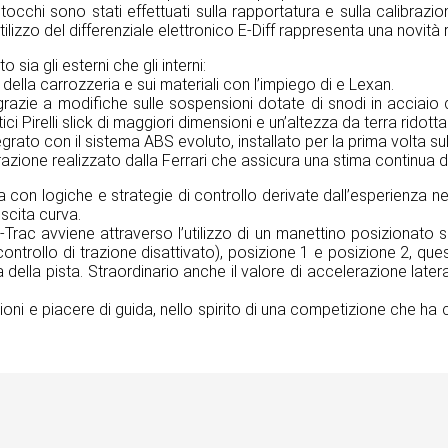
itocchi sono stati effettuati sulla rapportatura e sulla calibrazi
tilizzo del differenziale elettronico E-Diff rappresenta una novità 
 sia gli esterni che gli interni:
i della carrozzeria e sui materiali con l’impiego di e Lexan.
azie a modifiche sulle sospensioni dotate di snodi in acciaio di
ci Pirelli slick di maggiori dimensioni e un’altezza da terra ridott
rato con il sistema ABS evoluto, installato per la prima volta su
la trazione realizzato dalla Ferrari che assicura una stima continua
ista con logiche e strategie di controllo derivate dall’esperienz
scita curva.
1-Trac avviene attraverso l’utilizzo di un manettino posizionato 
(controllo di trazione disattivato), posizione 1 e posizione 2, que
a della pista. Straordinario anche il valore di accelerazione lat
ioni e piacere di guida, nello spirito di una competizione che ha c