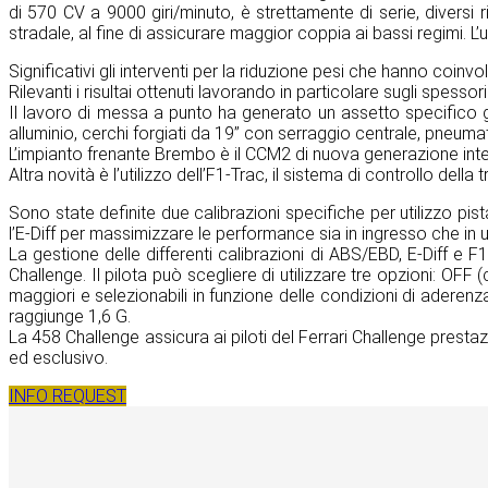
di 570 CV a 9000 giri/minuto, è strettamente di serie, diversi r
stradale, al fine di assicurare maggior coppia ai bassi regimi. L’u
Significativi gli interventi per la riduzione pesi che hanno coinvolto
Rilevanti i risultai ottenuti lavorando in particolare sugli spessor
Il lavoro di messa a punto ha generato un assetto specifico gr
alluminio, cerchi forgiati da 19’’ con serraggio centrale, pneumati
L’impianto frenante Brembo è il CCM2 di nuova generazione integ
Altra novità è l’utilizzo dell’F1-Trac, il sistema di controllo del
Sono state definite due calibrazioni specifiche per utilizzo p
l’E-Diff per massimizzare le performance sia in ingresso che in u
La gestione delle differenti calibrazioni di ABS/EBD, E-Diff e F
Challenge. Il pilota può scegliere di utilizzare tre opzioni: OFF 
maggiori e selezionabili in funzione delle condizioni di aderenz
raggiunge 1,6 G.
La 458 Challenge assicura ai piloti del Ferrari Challenge prestaz
ed esclusivo.
INFO REQUEST